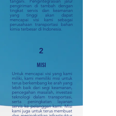
tangani. Pengintegrasian jalur
pengiriman di tambah dengan
tingkat servis dan keamanan
yang tinggi akan dapat
mencapai visi kami sebagai
perusahaan transportasi bahan
kimia terbesar di Indonesia.
2
MISI
Untuk mencapai visi yang kami
miliki, kami memiliki misi untuk
terus berkembang ke arah yang
lebih baik dari segi keamanan,
pencegahan masalah, investasi
teknologi dalam transportasi,
serta peningkatan layanan
servis ke pelanggan kami. Misi
kami juga untuk terus membuat
dan meningkatkan infrastruktur