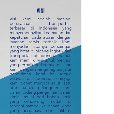
VISI
Visi kami adalah menjadi
perusahaan transportasi
terbesar di Indonesia yang
menyembunyikan keamanan dan
kepatuhan pada aturan dengan
layanan servis terbaik. Kami
menyadari adanya persaingan
yang ketat di bidang logistik dan
transportasi di Indonesia, namun
kami memiliki visi untuk menjadi
yang terbaik dari semua pesaing
kami dengan mengintegrasi jalur
pengiriman kami ke semua
wilayah di Indonesia sehingga
kami dapat menjadi solusi satu
atap untuk pelanggan kami
dalam bidang pengiriman bahan
kimia, mulai dari bahan kimia
yang cenderung mudah di
tangani sampai ke bahan kimia
yang berbahaya dan sulit di