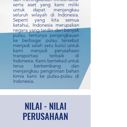
serta aset yang kami miliki
untuk dapat menjangkau
seluruh wilayah di Indonesia.
Seperti yang kita semua
ketahui, Indonesia merupakan
negara yang terdiri dari banyak
pulau, tentunya penjangkauan
ke berbagai pulau tersebut
menjadi salah satu kunci untuk
kami menjadi perusahaan
transportasi terbaik di
Indonesia. Kami bertekad untuk
terus berkembang dan
menjangkau pengiriman bahan
kimia kami ke pulau-pulau di
Indonesia.
NILAI - NILAI
PERUSAHAAN