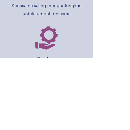
Kerjasama saling menguntungkan
untuk tumbuh bersama
Services
Tanggapan yang cepat dan tepat atas
setiap instruksi untuk memenuhi
kepuasan pelanggan.